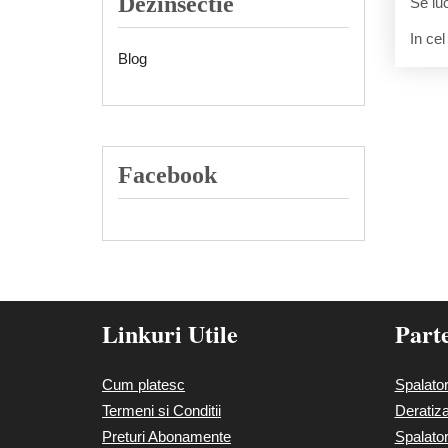
Dezinsectie
Se luc
In cel
Blog
Facebook
Linkuri Utile
Part
Cum platesc
Spalato
Termeni si Conditii
Deratiz
Preturi Abonamente
Spalato