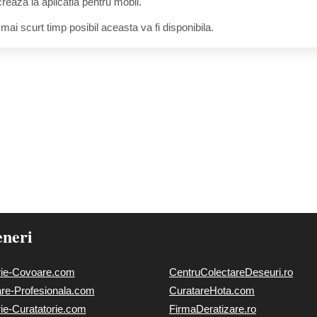
reaza la aplicatia pentru mobil.
 mai scurt timp posibil aceasta va fi disponibila.
eneri
rie-Covoare.com
CentruColectareDeseuri.ro
are-Profesionala.com
CuratareHota.com
rie-Curatatorie.com
FirmaDeratizare.ro