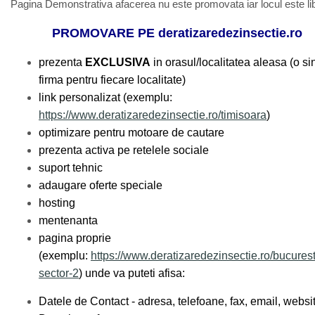
Pagina Demonstrativa afacerea nu este promovata iar locul este li
PROMOVARE PE deratizaredezinsectie.ro
prezenta
EXCLUSIVA
in orasul/localitatea aleasa (o s
firma pentru fiecare localitate)
link personalizat (exemplu:
https://www.deratizaredezinsectie.ro/timisoara
)
optimizare pentru motoare de cautare
prezenta activa pe retelele sociale
suport tehnic
adaugare oferte speciale
hosting
mentenanta
pagina proprie
(exemplu:
https://www.deratizaredezinsectie.ro/bucurest
sector-2
) unde va puteti afisa:
Datele de Contact - adresa, telefoane, fax, email, websi