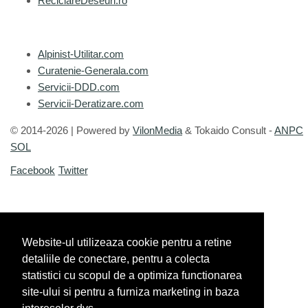
ReciclareDeseuri.ro
Alpinist-Utilitar.com
Curatenie-Generala.com
Servicii-DDD.com
Servicii-Deratizare.com
© 2014-2026
|
Powered by
VilonMedia
&
Tokaido Consult
-
ANPC
SOL
Facebook
Twitter
Website-ul utilizeaza cookie pentru a retine
detaliile de conectare, pentru a colecta
statistici cu scopul de a optimiza functionarea
site-ului si pentru a furniza marketing in baza