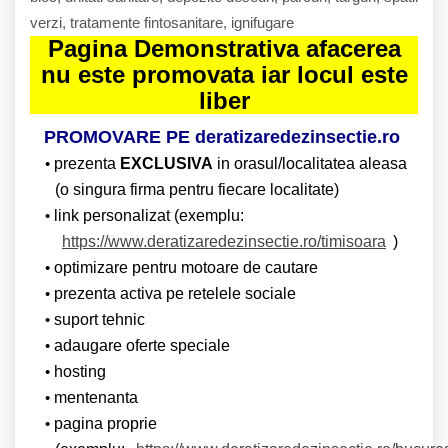
verzi, tratamente fintosanitare, ignifugare
Pagina Demonstrativa afacerea
nu este promovata iar locul este
liber
PROMOVARE PE deratizaredezinsectie.ro
prezenta
EXCLUSIVA
in orasul/localitatea aleasa
(o singura firma pentru fiecare localitate)
link personalizat (exemplu:
https://www.deratizaredezinsectie.ro/timisoara
)
optimizare pentru motoare de cautare
prezenta activa pe retelele sociale
suport tehnic
adaugare oferte speciale
hosting
mentenanta
pagina proprie