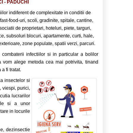
I - PADUCHI
ilor indiferent de complexitate in conditii de
fast-food-uri, scoli, gradinite, spitale, cantine,
atii de proprietari, hoteluri, piete, targuri,
lice, subsoluri blocuri, apartamente, curti, hale,
 exterioare, zone populate, spatii verzi, parcuri.
combaterii infectiilor si in particular a bolilor
a vom alege metoda cea mai potrivita, tinand
 fi tratat.
a insectelor si
 viespi, purici,
utia lucrarilor
ale si a unor
are in locurile
ie, dezinsectie