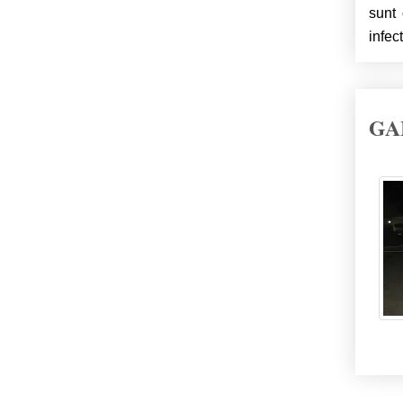
sunt 
infect
GA