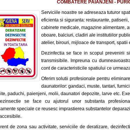
COMBATERE PAIANJENI - PURIC
Serviciile noastre se adreseaza tuturor spati
eficienta si siguranta: restaurante, patiserii, 
cabinete medicale, magazine alimentare, asoci
oboare, balciuri, cladiri ale institutiilor pub
atelier, birouri, mijloace de transport, spatii
Dezinfectia se face in scopul prevenirii si 
transmisibile. Impreuna cu dumneavoastr
cont de caracteristicile spatiului ce urmeaza a
Oferim solutii profesionale pentru eliminare
daunatorilor: gandaci, muste, tantari, furnici,
ite, paduchi, paienjeni, molii, daunatori depozite, larve etc.
Exec
ezinsectie se face cu ajutorul unor substanta profesion
amente speciale ce reusesc imprastierea substantelor deparazit
accesibile.
erent de zona sau activitate, serviciile de deratizare, dezinfect