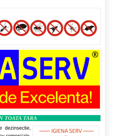
IN TOATA TARA
e dezinsectie,
sau comerciale,