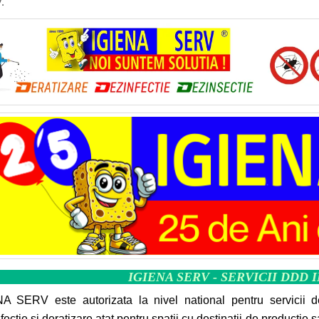
.
IGIENA SERV - SERVICII DDD 
A SERV este autorizata la nivel national pentru servicii d
fectie si deratizare atat pentru spatii cu destinatii de productie 