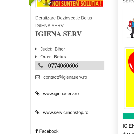
SERV
Deratizare Dezinsectie Beius
IGIENA SERV
IGIENA SERV
Judet:
Bihor
Oras:
Beius
0774060606
contact@igienaserv.ro
www.igienaserv.ro
www.serviciinonstop.ro
IGIEN
Facebook
dezin