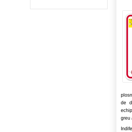
plosn
de d
echip
greu 
Indif