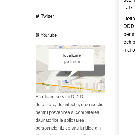
cat s
Twitter
Deti
DDD. 
pent
Youtube
echip
nici 
Efectuam servicii D.D.D. -
deratizare, dezinfectie, dezinsectie
pentru prevenirea si combaterea
daunatorilor la solicitarea
persoanelor fizice sau juridice din