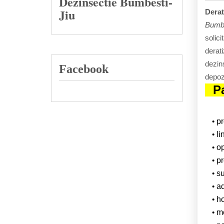
Dezinsectie Bumbesti-
Jiu
Derat
Bumbe
solici
derati
dezins
Facebook
depozi
P
p
li
op
pr
su
ad
ho
m