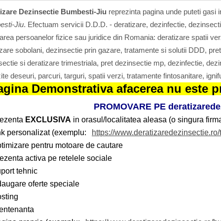
izare Dezinsectie Bumbesti-Jiu
reprezinta pagina unde puteti gasi i
sti-Jiu
. Efectuam servicii D.D.D. - deratizare, dezinfectie, dezinsect
tarea persoanelor fizice sau juridice din Romania: deratizare spatii verz
zare sobolani, dezinsectie prin gazare, tratamente si solutii DDD, pre
ectie si deratizare trimestriala, pret dezinsectie mp, dezinfectie, dezin
te deseuri, parcuri, targuri, spatii verzi, tratamente fintosanitare, igni
agina Demonstrativa afacerea nu este pr
PROMOVARE PE deratizaredez
rezenta
EXCLUSIVA
in orasul/localitatea aleasa (o singura firma
nk personalizat (exemplu:
https://www.deratizaredezinsectie.ro/
timizare pentru motoare de cautare
ezenta activa pe retelele sociale
port tehnic
augare oferte speciale
sting
entenanta