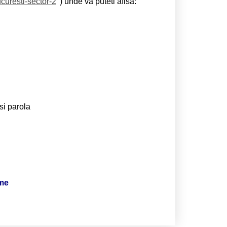
curesti-sector-2
) unde va puteti afisa:
si parola
ime