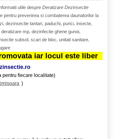
nformatii utile despre
Deratizare Dezinsectie
ie pentru prevenirea si combaterea daunatorilor la
i, dezinsectie tantari, paduchi, purici, insecte,
t deratizare mp, dezinfectie ghene gunoi,
sectie subsol, scari de bloc, unitati sanitare,
fugare
omovata iar locul este liber
insectie.ro
 pentru fiecare localitate)
timisoara
)