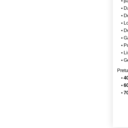
p
Da
De
L
De
Ga
Po
Li
Ge
Pretu
40
60
70