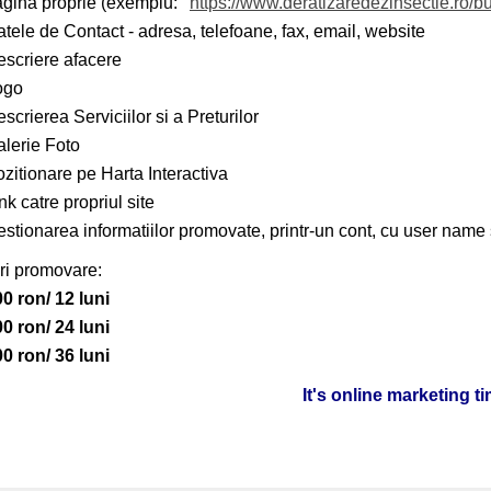
agina proprie (exemplu:
https://www.deratizaredezinsectie.ro/bu
tele de Contact - adresa, telefoane, fax, email, website
scriere afacere
ogo
scrierea Serviciilor si a Preturilor
lerie Foto
zitionare pe Harta Interactiva
nk catre propriul site
stionarea informatiilor promovate, printr-un cont, cu user name 
ri promovare:
0 ron/ 12 luni
0 ron/ 24 luni
0 ron/ 36 luni
It's online marketing t