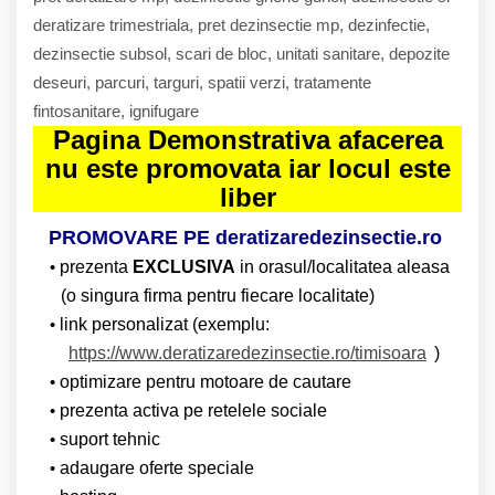
deratizare trimestriala, pret dezinsectie mp, dezinfectie,
dezinsectie subsol, scari de bloc, unitati sanitare, depozite
deseuri, parcuri, targuri, spatii verzi, tratamente
fintosanitare, ignifugare
Pagina Demonstrativa afacerea
nu este promovata iar locul este
liber
PROMOVARE PE deratizaredezinsectie.ro
prezenta
EXCLUSIVA
in orasul/localitatea aleasa
(o singura firma pentru fiecare localitate)
link personalizat (exemplu:
https://www.deratizaredezinsectie.ro/timisoara
)
optimizare pentru motoare de cautare
prezenta activa pe retelele sociale
suport tehnic
adaugare oferte speciale