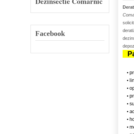
Dezinsectie Comarnic
Derat
Coma
solici
derati
Facebook
dezins
depozi
P
p
li
op
pr
su
ad
ho
m