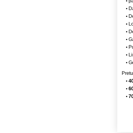
p
Da
De
L
De
Ga
Po
Li
Ge
Pretu
40
60
70