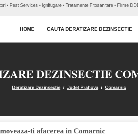
ori • Pest Services • Ignifugare • Tratamente Fitosanitare • Firme 
HOME
CAUTA DERATIZARE DEZINSECTIE
IZARE DEZINSECTIE CO
Deratizare Dezinsectie
/
Judet Prahova
/
Comarnic
moveaza-ti afacerea in Comarnic