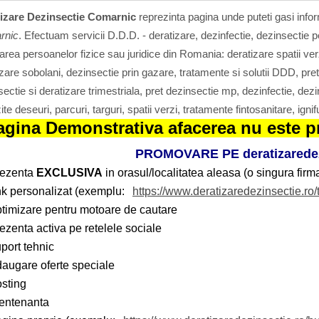
izare Dezinsectie Comarnic
reprezinta pagina unde puteti gasi infor
rnic
. Efectuam servicii D.D.D. - deratizare, dezinfectie, dezinsectie 
tarea persoanelor fizice sau juridice din Romania: deratizare spatii verz
zare sobolani, dezinsectie prin gazare, tratamente si solutii DDD, pre
ectie si deratizare trimestriala, pret dezinsectie mp, dezinfectie, dezin
te deseuri, parcuri, targuri, spatii verzi, tratamente fintosanitare, igni
agina Demonstrativa afacerea nu este pr
PROMOVARE PE deratizaredez
rezenta
EXCLUSIVA
in orasul/localitatea aleasa (o singura firma
nk personalizat (exemplu:
https://www.deratizaredezinsectie.ro/
timizare pentru motoare de cautare
ezenta activa pe retelele sociale
port tehnic
augare oferte speciale
sting
entenanta