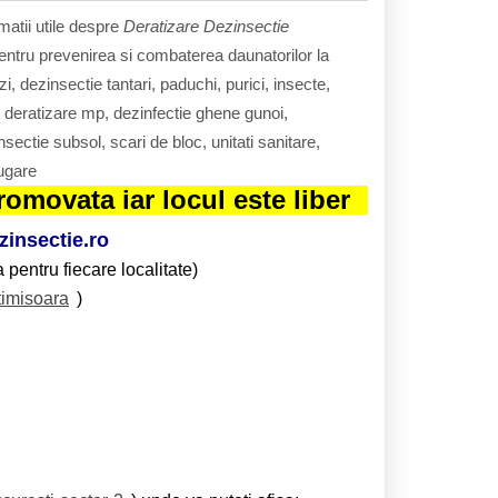
matii utile despre
Deratizare Dezinsectie
pentru prevenirea si combaterea daunatorilor la
i, dezinsectie tantari, paduchi, purici, insecte,
t deratizare mp, dezinfectie ghene gunoi,
sectie subsol, scari de bloc, unitati sanitare,
fugare
omovata iar locul este liber
insectie.ro
 pentru fiecare localitate)
timisoara
)