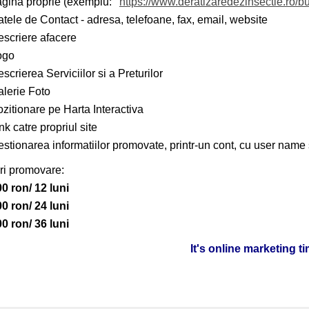
agina proprie (exemplu:
https://www.deratizaredezinsectie.ro/bu
tele de Contact - adresa, telefoane, fax, email, website
scriere afacere
ogo
scrierea Serviciilor si a Preturilor
lerie Foto
zitionare pe Harta Interactiva
nk catre propriul site
stionarea informatiilor promovate, printr-un cont, cu user name 
ri promovare:
0 ron/ 12 luni
0 ron/ 24 luni
0 ron/ 36 luni
It's online marketing t