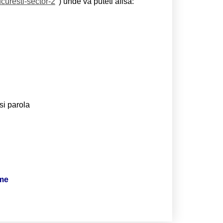
curesti-sector-2
) unde va puteti afisa:
si parola
ime