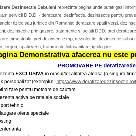
izare Dezinsectie Dabuleni
reprezinta pagina unde puteti gasi inform
am servicii D.D.D. - deratizare, dezinfectie, dezinsectie pentru preve
nelor fizice sau juridice din Romania: deratizare spatii verzi, dezinsect
ni, dezinsectie prin gazare, tratamente si solutii DDD, pret deratizar
zare trimestriala, pret dezinsectie mp, dezinfectie, dezinsectie subsol,
i, targuri, spatii verzi, tratamente fintosanitare, ignifugare
agina Demonstrativa afacerea nu este pr
PROMOVARE PE deratizaredez
rezenta
EXCLUSIVA
in orasul/localitatea aleasa (o singura firma
nk personalizat (exemplu:
https://www.deratizaredezinsectie.ro/
timizare pentru motoare de cautare
ezenta activa pe retelele sociale
port tehnic
augare oferte speciale
sting
entenanta