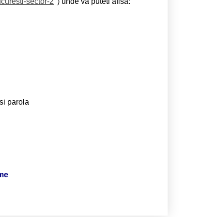
curesti-sector-2
) unde va puteti afisa:
si parola
ime