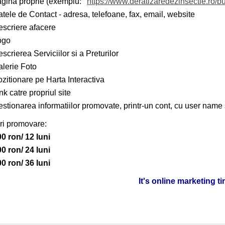
agina proprie (exemplu:
https://www.deratizaredezinsectie.ro/bu
tele de Contact - adresa, telefoane, fax, email, website
scriere afacere
ogo
scrierea Serviciilor si a Preturilor
lerie Foto
zitionare pe Harta Interactiva
nk catre propriul site
stionarea informatiilor promovate, printr-un cont, cu user name 
ri promovare:
0 ron/ 12 luni
0 ron/ 24 luni
0 ron/ 36 luni
It's online marketing t