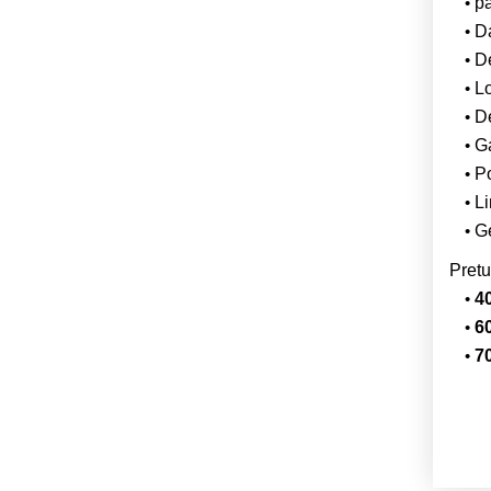
p
Da
De
L
De
Ga
Po
Li
Ge
Pretu
40
60
70