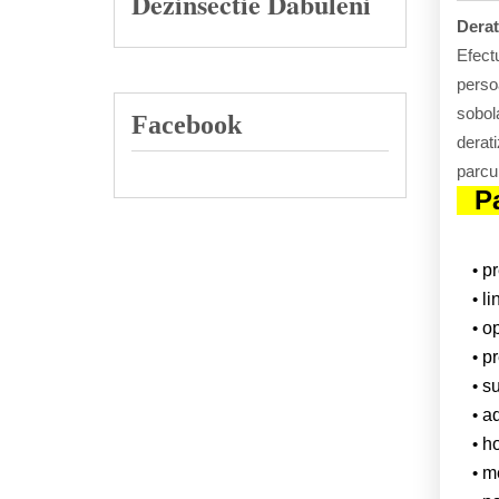
Dezinsectie Dabuleni
Derat
Efectu
persoa
sobola
Facebook
derati
parcur
P
p
li
op
pr
su
ad
ho
m