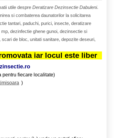
atii utile despre
Deratizare Dezinsectie Dabuleni
.
nirea si combaterea daunatorilor la solicitarea
ie tantari, paduchi, purici, insecte, deratizare
e mp, dezinfectie ghene gunoi, dezinsectie si
 scari de bloc, unitati sanitare, depozite deseuri,
omovata iar locul este liber
insectie.ro
 pentru fiecare localitate)
timisoara
)