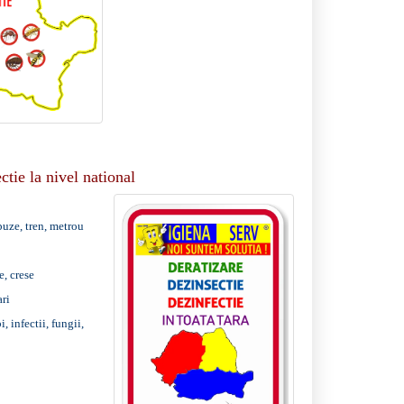
ctie la nivel national
buze, tren, metrou
e, crese
ari
, infectii, fungii,