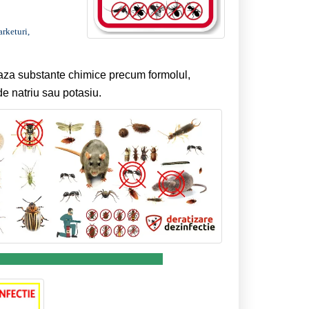
arketuri,
izeaza substante chimice precum formolul,
de natriu sau potasiu.