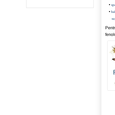
sp
ha
su
Pentr
fenol