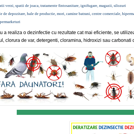
atii verzi, spatii de joaca, tratamente fintosanitare, ignifugare, magazii, silozuri
le de depozitare, hale de productie, mori, camine batrani, centre comerciale, hiperm
permarketuri
u a realiza o dezinfectie cu rezultate cat mai eficiente, se util
ul, clorura de var, detergenti, cloramina, hidroxizi sau carbonati 