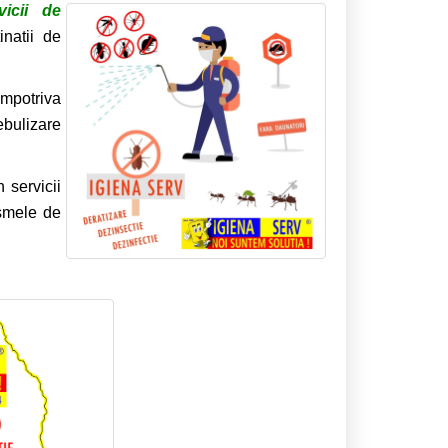
vicii de
inatii de
impotriva
bulizare
 servicii
ismele de