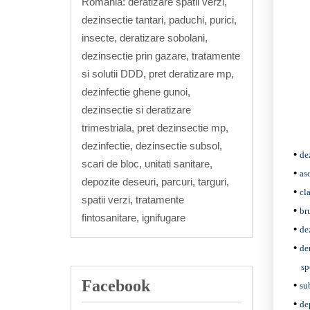
Romania: deratizare spatii verzi,
dezinsectie tantari, paduchi, purici,
insecte, deratizare sobolani,
dezinsectie prin gazare, tratamente
si solutii DDD, pret deratizare mp,
dezinfectie ghene gunoi,
dezinsectie si deratizare
trimestriala, pret dezinsectie mp,
dezinfectie, dezinsectie subsol,
de
scari de bloc, unitati sanitare,
as
depozite deseuri, parcuri, targuri,
cl
spatii verzi, tratamente
bru
fintosanitare, ignifugare
de
de
sp
Facebook
sub
de