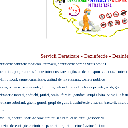
Servicii Deratizare - Dezinfectie - Dezinfe
zinfectie cabinete medicale, farmacii, dezinfectie corona virus covid19
ociatii de proprietari, saloane infrumusetare, mijloace de transport, autobuze, micro
adiri birouri, saune, canalizare, unitati de invatamant, toalete publice
tarii, patiserii, restaurante, hoteluri, cafenele, spitale, clinici private, scoli, gradanit
zinsectie tantari, paduchi, purici, omizi, furnici, gandaci, stupi albine, viespi, infest
ratizare sobolani, ghene gunoi, gropi de gunoi, dezinfectie virusuri, bacterii, microbi
ori
soluri, beciuri, scari de bloc, unitati sanitare, case, curti, gospodarii
pozite deseuri, piete, cimitire, parcuri, targuri, piscine, bazine de inot