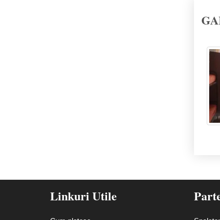
GA
Linkuri Utile
Part