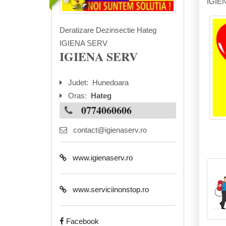
IGIE
Deratizare Dezinsectie Hateg
IGIENA SERV
IGIENA SERV
Judet:
Hunedoara
Oras:
Hateg
0774060606
contact@igienaserv.ro
www.igienaserv.ro
www.serviciinonstop.ro
Facebook