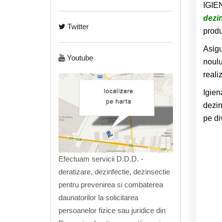
IGIE
dezin
Twitter
produ
Asigu
Youtube
noul
realiz
Igien
dezin
pe di
Efectuam servicii D.D.D. -
deratizare, dezinfectie, dezinsectie
pentru prevenirea si combaterea
daunatorilor la solicitarea
persoanelor fizice sau juridice din