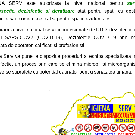
NA SERV este autorizata la nivel national pentru
ser
sectie, dezinfectie si deratizare
atat pentru spatii cu dest
ctie sau comerciale, cat si pentru spatii rezidentiale.
ram la nivel national servicii profesionale de DDD, dezinfectie 
ui SARS-COV2 (COVID-19), Dezinfectie COVID-19 prin ne
ata de operatori calificati si profesionisti.
a Serv va pune la dispozitie proceduri si echipa specializata in
fectie, un proces prin care se elimina microbii si microorgan
verse suprafete cu potential daunator pentru sanatatea umana.