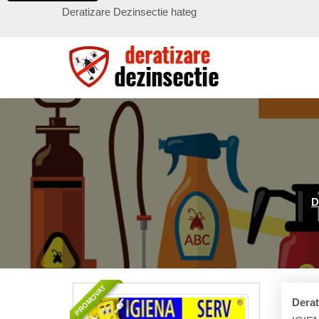
Deratizare Dezinsectie hateg
D
PROMOVAT
Derat