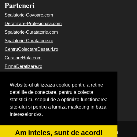
Parteneri
Spalatorie-Covoare.com
Deratizare-Profesionala.com
Spalatorie-Curatatorie.com
Spalatorie-Curatatorie.ro
CentruColectareDeseuri.ro
CuratareHota.com
FirmaDeratizare.ro
ReciclareDeseuri.ro
Alpinist-Utilitar.com
Website-ul utilizeaza cookie pentru a retine
Curatenie-Generala.com
detaliile de conectare, pentru a colecta
statistici cu scopul de a optimiza functionarea
Servicii-DDD.com
site-ului si pentru a furniza marketing in baza
Servicii-Deratizare.com
intereselor dvs.
Am inteles, sunt de acord!
© 2014-2026
|
Powered by
VilonMedia
&
Tokaido Consult
-