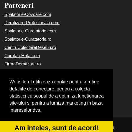
Parteneri
Spalatorie-Covoare.com
Deratizare-Profesionala.com
Spalatorie-Curatatorie.com
Spalatorie-Curatatorie.ro
CentruColectareDeseuri.ro
CuratareHota.com
FirmaDeratizare.ro
ReciclareDeseuri.ro
Alpinist-Utilitar.com
Website-ul utilizeaza cookie pentru a retine
Curatenie-Generala.com
detaliile de conectare, pentru a colecta
statistici cu scopul de a optimiza functionarea
Servicii-DDD.com
site-ului si pentru a furniza marketing in baza
Servicii-Deratizare.com
intereselor dvs.
Am inteles, sunt de acord!
© 2014-2026
|
Powered by
VilonMedia
&
Tokaido Consult
-