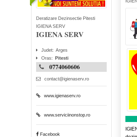
IGIE
Deratizare Dezinsectie Pitesti
IGIENA SERV
IGIENA SERV
Judet:
Arges
Oras:
Pitesti
0774060606
contact@igienaserv.ro
www.igienaserv.ro
www.serviciinonstop.ro
IGIEN
Facebook
dezin