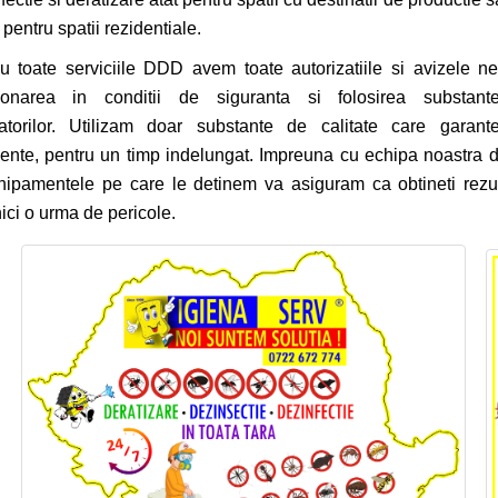
i pentru spatii rezidentiale.
u toate serviciile DDD avem toate autorizatiile si avizele n
tionarea in conditii de siguranta si folosirea substante
atorilor. Utilizam doar substante de calitate care garante
ente, pentru un timp indelungat. Impreuna cu echipa noastra de
hipamentele pe care le detinem va asiguram ca obtineti rezult
nici o urma de pericole.