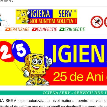
NA SERV.
IGIENA SERV - SERVICII DDD 
A SERV este autorizata la nivel national pentru servicii d
fectie si deratizare atat pentru spatii cu destinatii de productie 