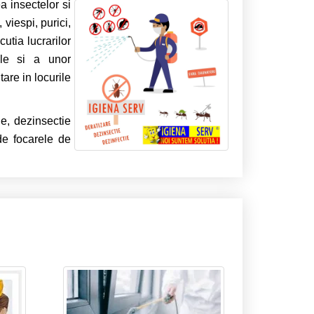
a insectelor si
 viespi, purici,
utia lucrarilor
ale si a unor
are in locurile
ie, dezinsectie
de focarele de