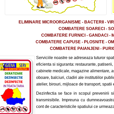
ELIMINARE
MICROORGANISME -
BACTERII - VI
COMBATERE SOARECI - S
COMBATERE FURNICI - GANDACI - 
COMBATERE CAPUSE - PLOSNITE - OMIZ
COMBATERE PAIANJENI - PURIC
Serviciile noastre se adreseaza tuturor spati
eficienta si siguranta: restaurante, patiserii, 
cabinete medicale, magazine alimentare, asoci
oboare, balciuri, cladiri ale institutiilor pub
atelier, birouri, mijloace de transport, spatii
Dezinfectia se face in scopul prevenirii si 
transmisibile. Impreuna cu dumneavoastr
cont de caracteristicile spatiului ce urmeaza a