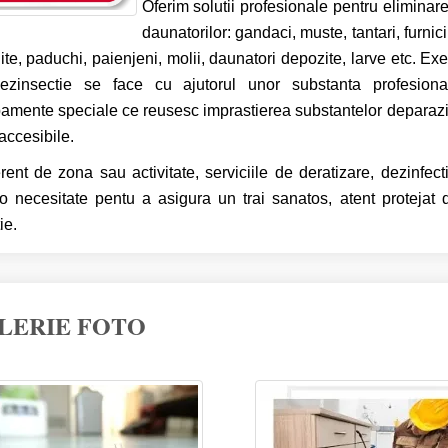
Oferim solutii profesionale pentru eliminare
daunatorilor: gandaci, muste, tantari, furnici,
ite, paduchi, paienjeni, molii, daunatori depozite, larve etc.
Exec
ezinsectie se face cu ajutorul unor substanta profesion
amente speciale ce reusesc imprastierea substantelor deparazit
accesibile.
erent de zona sau activitate, serviciile de deratizare, dezinfect
o necesitate pentu a asigura un trai sanatos, atent protejat 
ie.
LERIE FOTO