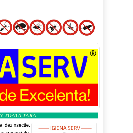
IN TOATA TARA
e dezinsectie,
sau comerciale,