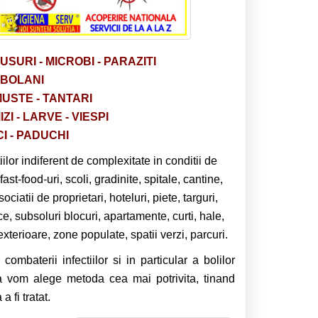
RUSURI - MICROBI - PARAZITI
OBOLANI
MUSTE - TANTARI
I - LARVE - VIESPI
I - PADUCHI
ilor indiferent de complexitate in conditii de
fast-food-uri, scoli, gradinite, spitale, cantine,
atii de proprietari, hoteluri, piete, targuri,
lice, subsoluri blocuri, apartamente, curti, hale,
 exterioare, zone populate, spatii verzi, parcuri.
combaterii infectiilor si in particular a bolilor
a vom alege metoda cea mai potrivita, tinand
 fi tratat.