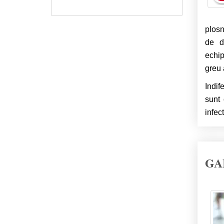
plosn
de d
echip
greu 
Indif
sunt 
infect
GA