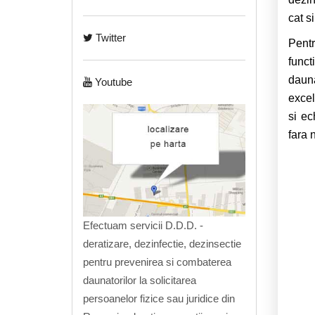
cat s
Twitter
Pentr
func
daun
Youtube
excel
si ec
fara 
Efectuam servicii D.D.D. -
deratizare, dezinfectie, dezinsectie
pentru prevenirea si combaterea
daunatorilor la solicitarea
persoanelor fizice sau juridice din