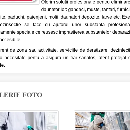
Oferim solutii profesionale pentru eliminare
daunatorilor: gandaci, muste, tantari, furnici,
ite, paduchi, paienjeni, molii, daunatori depozite, larve etc.
Exec
ezinsectie se face cu ajutorul unor substanta profesion
amente speciale ce reusesc imprastierea substantelor deparazit
accesibile.
erent de zona sau activitate, serviciile de deratizare, dezinfect
o necesitate pentu a asigura un trai sanatos, atent protejat 
ie.
LERIE FOTO