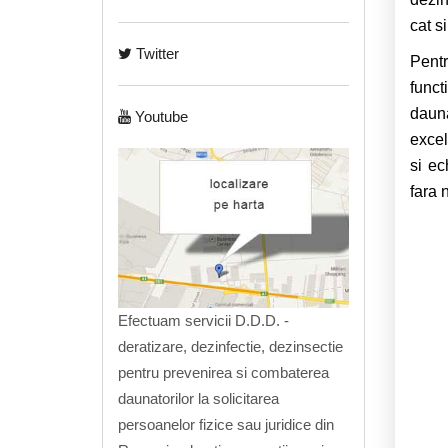
cat s
Twitter
Pentr
func
daun
Youtube
excel
si ec
fara 
Efectuam servicii D.D.D. -
deratizare, dezinfectie, dezinsectie
pentru prevenirea si combaterea
daunatorilor la solicitarea
persoanelor fizice sau juridice din