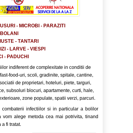
RUSURI - MICROBI - PARAZITI
OBOLANI
MUSTE - TANTARI
I - LARVE - VIESPI
I - PADUCHI
ilor indiferent de complexitate in conditii de
fast-food-uri, scoli, gradinite, spitale, cantine,
atii de proprietari, hoteluri, piete, targuri,
lice, subsoluri blocuri, apartamente, curti, hale,
 exterioare, zone populate, spatii verzi, parcuri.
combaterii infectiilor si in particular a bolilor
a vom alege metoda cea mai potrivita, tinand
 fi tratat.