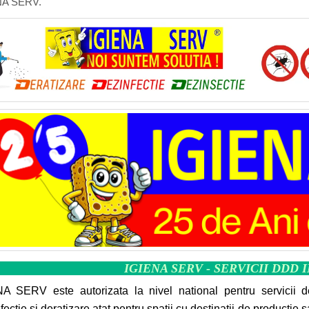
NA SERV.
IGIENA SERV - SERVICII DDD 
A SERV este autorizata la nivel national pentru servicii d
fectie si deratizare atat pentru spatii cu destinatii de productie 