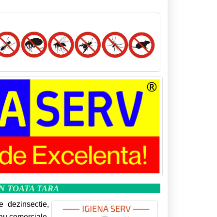
IN TOATA TARA
e dezinsectie,
sau comerciale,