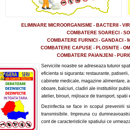
ELIMINARE
MICROORGANISME -
BACTERII - VI
COMBATERE SOARECI - S
COMBATERE FURNICI - GANDACI - 
COMBATERE CAPUSE - PLOSNITE - OMIZ
COMBATERE PAIANJENI - PURIC
Serviciile noastre se adreseaza tuturor spati
eficienta si siguranta: restaurante, patiserii, 
cabinete medicale, magazine alimentare, asoci
oboare, balciuri, cladiri ale institutiilor pub
atelier, birouri, mijloace de transport, spatii
Dezinfectia se face in scopul prevenirii si 
transmisibile. Impreuna cu dumneavoastr
cont de caracteristicile spatiului ce urmeaza a