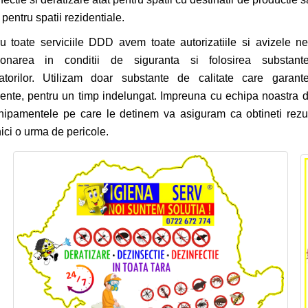
i pentru spatii rezidentiale.
u toate serviciile DDD avem toate autorizatiile si avizele n
tionarea in conditii de siguranta si folosirea substante
atorilor. Utilizam doar substante de calitate care garante
ente, pentru un timp indelungat. Impreuna cu echipa noastra de
hipamentele pe care le detinem va asiguram ca obtineti rezult
nici o urma de pericole.