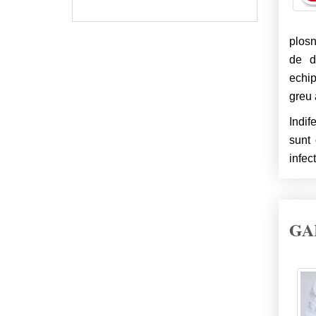
plosn
de d
echip
greu 
Indif
sunt 
infect
GA