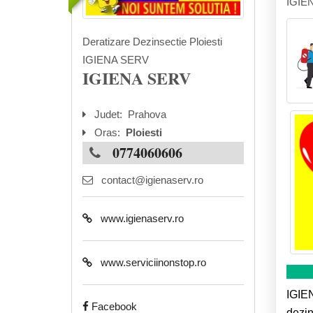
IGIE
Deratizare Dezinsectie Ploiesti
IGIENA SERV
IGIENA SERV
Judet:
Prahova
Oras:
Ploiesti
0774060606
contact@igienaserv.ro
www.igienaserv.ro
www.serviciinonstop.ro
IGIEN
Facebook
dezin