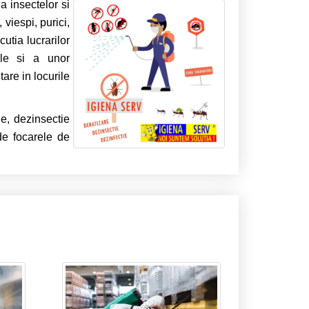
a insectelor si
 viespi, purici,
utia lucrarilor
ale si a unor
are in locurile
ie, dezinsectie
de focarele de