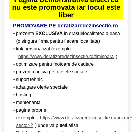
nu este promovata iar locul este
liber
PROMOVARE PE deratizaredezinsectie.ro
prezenta
EXCLUSIVA
in orasul/localitatea aleasa
(o singura firma pentru fiecare localitate)
link personalizat (exemplu:
https://www.deratizaredezinsectie.ro/timisoara
)
optimizare pentru motoare de cautare
prezenta activa pe retelele sociale
suport tehnic
adaugare oferte speciale
hosting
mentenanta
pagina proprie
(exemplu:
https://www.deratizaredezinsectie.ro/bucures
sector-2
) unde va puteti afisa: