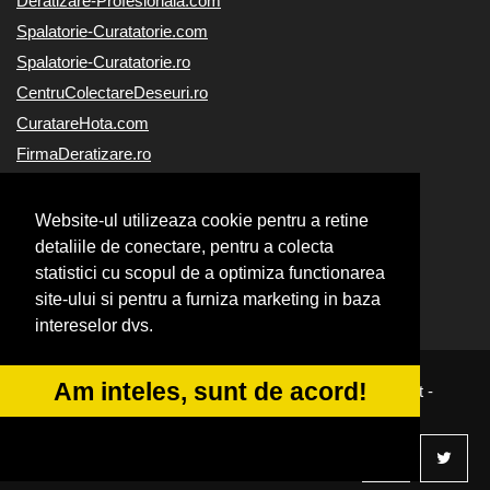
Deratizare-Profesionala.com
Spalatorie-Curatatorie.com
Spalatorie-Curatatorie.ro
CentruColectareDeseuri.ro
CuratareHota.com
FirmaDeratizare.ro
ReciclareDeseuri.ro
Alpinist-Utilitar.com
Website-ul utilizeaza cookie pentru a retine
Curatenie-Generala.com
detaliile de conectare, pentru a colecta
statistici cu scopul de a optimiza functionarea
Servicii-DDD.com
site-ului si pentru a furniza marketing in baza
Servicii-Deratizare.com
intereselor dvs.
Am inteles, sunt de acord!
© 2014-2026
|
Powered by
VilonMedia
&
Tokaido Consult
-
ANPC
SOL
Facebook
Twitter