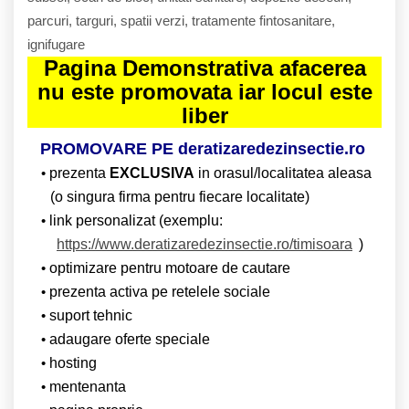
parcuri, targuri, spatii verzi, tratamente fintosanitare,
ignifugare
Pagina Demonstrativa afacerea
nu este promovata iar locul este
liber
PROMOVARE PE deratizaredezinsectie.ro
prezenta
EXCLUSIVA
in orasul/localitatea aleasa
(o singura firma pentru fiecare localitate)
link personalizat (exemplu:
https://www.deratizaredezinsectie.ro/timisoara
)
optimizare pentru motoare de cautare
prezenta activa pe retelele sociale
suport tehnic
adaugare oferte speciale
hosting
mentenanta