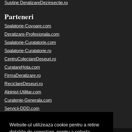
Sustine DeratizareDezinsectie.ro
Parteneri
Spalatorie-Covoare.com
Deratizare-Profesionala.com
Spalatorie-Curatatorie.com
Spalatorie-Curatatorie.ro
CentruColectareDeseuri.ro
CuratareHota.com
FirmaDeratizare.ro
ReciclareDeseuri.ro
Alpinist-Utilitar.com
Curatenie-Generala.com
Servicii-DDD.com
Servicii-Deratizare.com
Website-ul utilizeaza cookie pentru a retine
detaliile de conectare, pentru a colecta