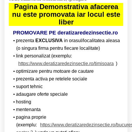
Pagina Demonstrativa afacerea
nu este promovata iar locul este
liber
PROMOVARE PE deratizaredezinsectie.ro
prezenta
EXCLUSIVA
in orasul/localitatea aleasa
(o singura firma pentru fiecare localitate)
link personalizat (exemplu:
https://www.deratizaredezinsectie.ro/timisoara
)
optimizare pentru motoare de cautare
prezenta activa pe retelele sociale
suport tehnic
adaugare oferte speciale
hosting
mentenanta
pagina proprie
(exemplu:
https://www.deratizaredezinsectie.ro/bucures