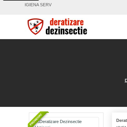
IGIENA SERV
D
PROMOVAT
Derat