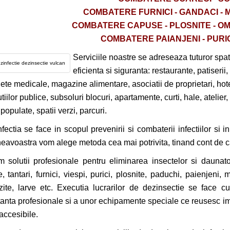
COMBATERE FURNICI - GANDACI - 
COMBATERE CAPUSE - PLOSNITE - OMIZ
COMBATERE PAIANJENI - PURIC
Serviciile noastre se adreseaza tuturor spati
eficienta si siguranta: restaurante, patiserii, 
ete medicale, magazine alimentare, asociatii de proprietari, hotelur
utiilor publice, subsoluri blocuri, apartamente, curti, hale, atelier,
populate, spatii verzi, parcuri.
fectia se face in scopul prevenirii si combaterii infectiilor si i
avoastra vom alege metoda cea mai potrivita, tinand cont de carac
m solutii profesionale pentru eliminarea insectelor si daunato
, tantari, furnici, viespi, purici, plosnite, paduchi, paienjeni, m
ite, larve etc. Executia lucrarilor de dezinsectie se face cu
anta profesionale si a unor echipamente speciale ce reusesc imp
accesibile.