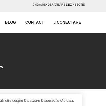
ADAUGA DERATIZARE DEZINSECTIE
BLOG
CONTACT
CONECTARE
RV
tii utile despre
Deratizare Dezinsectie Urziceni
: