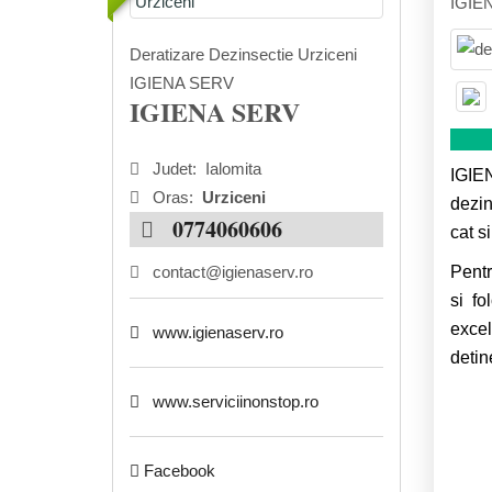
IGIE
Deratizare Dezinsectie Urziceni
IGIENA SERV
IGIENA SERV
Judet:
Ialomita
IGIEN
Oras:
Urziceni
dezin
0774060606
cat s
contact@igienaserv.ro
Pentr
si fo
excel
www.igienaserv.ro
detin
www.serviciinonstop.ro
Facebook