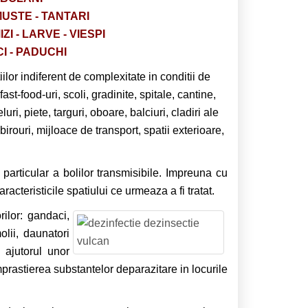
MUSTE - TANTARI
I - LARVE - VIESPI
I - PADUCHI
ilor indiferent de complexitate in conditii de
fast-food-uri, scoli, gradinite, spitale, cantine,
i, piete, targuri, oboare, balciuri, cladiri ale
 birouri, mijloace de transport, spatii exterioare,
n particular a bolilor transmisibile. Impreuna cu
teristicile spatiului ce urmeaza a fi tratat.
rilor: gandaci,
olii, daunatori
 ajutorul unor
rastierea substantelor deparazitare in locurile