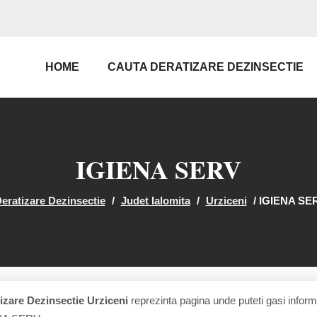
HOME
CAUTA DERATIZARE DEZINSECTIE
IGIENA SERV
eratizare Dezinsectie
/
Judet Ialomita
/
Urziceni
/
IGIENA SE
izare Dezinsectie Urziceni
reprezinta pagina unde puteti gasi informa