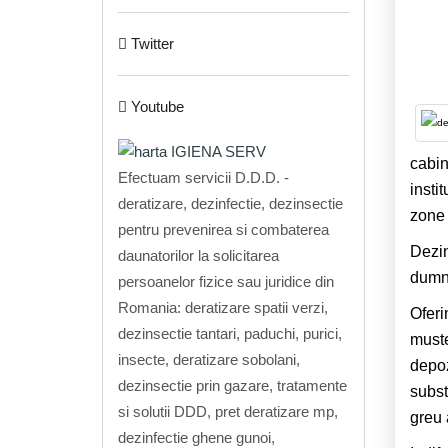
Twitter
Youtube
cabin
Efectuam servicii D.D.D. -
instit
deratizare, dezinfectie, dezinsectie
zone 
pentru prevenirea si combaterea
Dezin
daunatorilor la solicitarea
dumne
persoanelor fizice sau juridice din
Romania: deratizare spatii verzi,
Oferi
dezinsectie tantari, paduchi, purici,
muste
insecte, deratizare sobolani,
depoz
dezinsectie prin gazare, tratamente
subst
si solutii DDD, pret deratizare mp,
greu 
dezinfectie ghene gunoi,