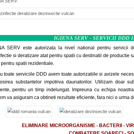
NA SERV.
IGIENA SERV - SERVICII DDD 
A SERV este autorizata la nivel national pentru servicii d
fectie si deratizare atat pentru spatii cu destinatii de productie 
i pentru spatii rezidentiale.
u toate serviciile DDD avem toate autorizatiile si avizele neces
losirea substantelor impotriva daunatorilor. Utilizam doar su
ente, pentru un timp indelungat. Impreuna cu echipa noastra
em va asiguram ca obtineti rezultate eficiente, fara nici o urma d
ELIMINARE
MICROORGANISME -
BACTERII - VI
COMBATERE SOARECI - S