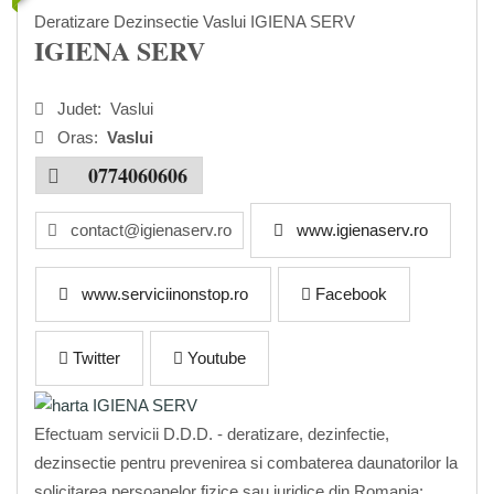
Deratizare Dezinsectie Vaslui IGIENA SERV
IGIENA SERV
Judet:
Vaslui
Oras:
Vaslui
0774060606
contact@igienaserv.ro
www.igienaserv.ro
www.serviciinonstop.ro
Facebook
Twitter
Youtube
Efectuam servicii D.D.D. - deratizare, dezinfectie,
dezinsectie pentru prevenirea si combaterea daunatorilor la
solicitarea persoanelor fizice sau juridice din Romania: