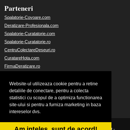
Parteneri
Spalatorie-Covoare.com
Deratizare-Profesionala.com
Spalatorie-Curatatorie.com
Spalatorie-Curatatorie.ro
CentruColectareDeseuri.ro
CuratareHota.com
FirmaDeratizare.ro
ReciclareDeseuri.ro
Alpinist-Utilitar.com
Website-ul utilizeaza cookie pentru a retine
Curatenie-Generala.com
detaliile de conectare, pentru a colecta
statistici cu scopul de a optimiza functionarea
Servicii-DDD.com
site-ului si pentru a furniza marketing in baza
Servicii-Deratizare.com
intereselor dvs.
Am inteles, sunt de acord!
© 2014-2026
|
Powered by
VilonMedia
&
Tokaido Consult
-